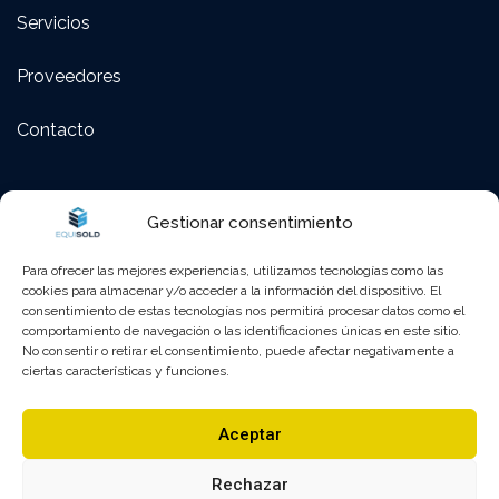
Servicios
Proveedores
Contacto
Polígono Fadrell – C/ Montanejos 58 Castellón de la
Gestionar consentimiento
Plana (12005), Castellón, España
Para ofrecer las mejores experiencias, utilizamos tecnologías como las
cookies para almacenar y/o acceder a la información del dispositivo. El
964 25 26 01
consentimiento de estas tecnologías nos permitirá procesar datos como el
comportamiento de navegación o las identificaciones únicas en este sitio.
administracion@equisold.es
No consentir o retirar el consentimiento, puede afectar negativamente a
ciertas características y funciones.
Lunes – Viernes : 8:00 – 13:00 | 15:30 – 18:30
Aceptar
Sábado y Domingo : Cerrado
Rechazar