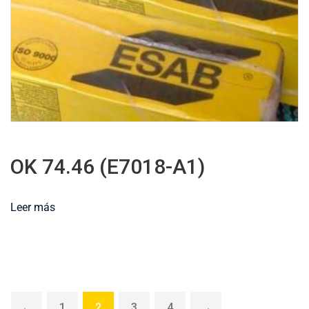
OK 74.46 (E7018-A1)
Leer más
←
1
2
3
4
→