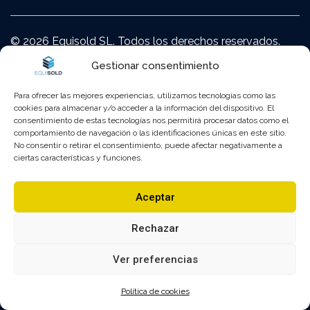
© 2026 Equisold SL. Todos los derechos reservados.
Gestionar consentimiento
Política de privacidad
Para ofrecer las mejores experiencias, utilizamos tecnologías como las
Aviso legal
cookies para almacenar y/o acceder a la información del dispositivo. El
consentimiento de estas tecnologías nos permitirá procesar datos como el
comportamiento de navegación o las identificaciones únicas en este sitio.
Política de cookies
No consentir o retirar el consentimiento, puede afectar negativamente a
ciertas características y funciones.
Accesibilidad
Aceptar
Home
Rechazar
Ver preferencias
Catálogo
Conócenos
Política de cookies