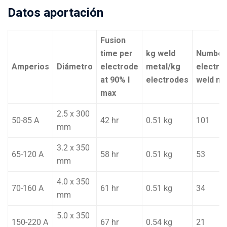
Datos aportación
Fusion
time per
kg weld
Number
Amperios
Diámetro
electrode
metal/kg
electro
at 90% I
electrodes
weld me
max
2.5 x 300
50-85 A
42 hr
0.51 kg
101
mm
3.2 x 350
65-120 A
58 hr
0.51 kg
53
mm
4.0 x 350
70-160 A
61 hr
0.51 kg
34
mm
5.0 x 350
150-220 A
67 hr
0.54 kg
21