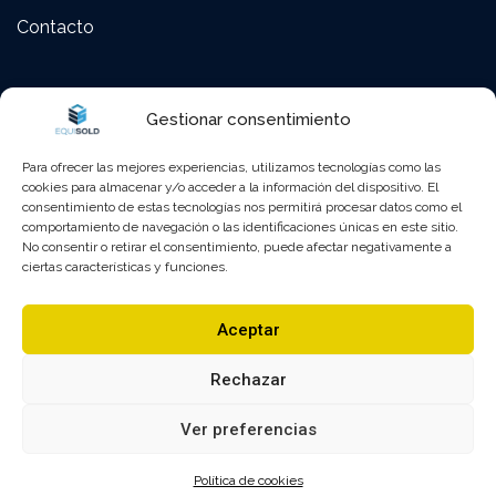
Contacto
Polígono Fadrell – C/ Montanejos 58 Castellón de la
Gestionar consentimiento
Plana (12005), Castellón, España
Para ofrecer las mejores experiencias, utilizamos tecnologías como las
964 25 26 01
cookies para almacenar y/o acceder a la información del dispositivo. El
consentimiento de estas tecnologías nos permitirá procesar datos como el
comportamiento de navegación o las identificaciones únicas en este sitio.
administracion@equisold.es
No consentir o retirar el consentimiento, puede afectar negativamente a
ciertas características y funciones.
Lunes – Viernes : 8:00 – 13:00 | 15:30 – 18:30
Aceptar
Sábado y Domingo : Cerrado
Rechazar
Ver preferencias
Política de cookies