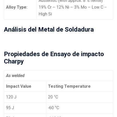
Austenitic (with approx. 8 % ferrite)
Alloy Type:
19% Cr – 12% Ni – 3% Mo – Low C –
High Si
Análisis del Metal de Soldadura
Propiedades de Ensayo de impacto
Charpy
As welded
Impact Value
Testing Temperature
120 J
20 °C
95 J
-60 °C