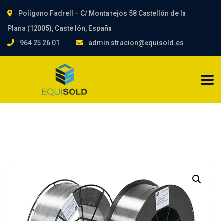
Polígono Fadrell – C/ Montanejos 58 Castellón de la
Plana (12005), Castellón, España
964 25 26 01
administracion@equisold.es