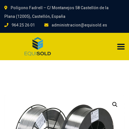
Polígono Fadrell – C/ Montanejos 58 Castellón de la
Plana (12005), Castellón, España
964 25 26 01
administracion@equisold.es