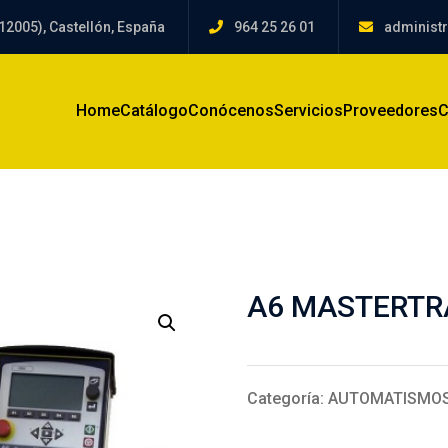
12005), Castellón, España
964 25 26 01
administ
Home
Catálogo
Conócenos
Servicios
Proveedores
C
A6 MASTERTR
Categoría:
AUTOMATISMO