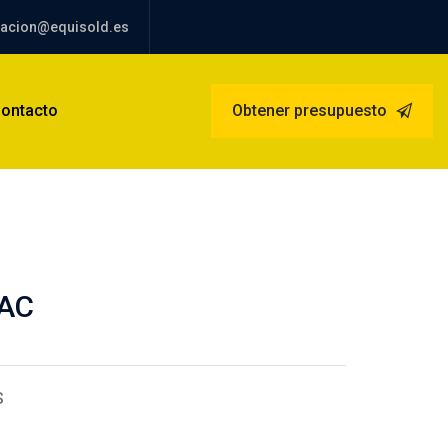
racion@equisold.es
ontacto
Obtener presupuesto
AC
S