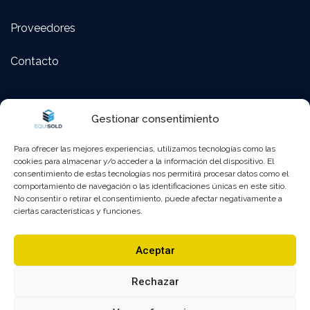
Proveedores
Contacto
Polígono Fadrell – C/ Montanejos 58 Castellón de la
Gestionar consentimiento
Plana (12005), Castellón, España
Para ofrecer las mejores experiencias, utilizamos tecnologías como las
964 25 26 01
cookies para almacenar y/o acceder a la información del dispositivo. El
consentimiento de estas tecnologías nos permitirá procesar datos como el
comportamiento de navegación o las identificaciones únicas en este sitio.
administracion@equisold.es
No consentir o retirar el consentimiento, puede afectar negativamente a
ciertas características y funciones.
Lunes – Viernes : 8:00 – 13:00 | 15:30 – 18:30
Aceptar
Sábado y Domingo : Cerrado
Rechazar